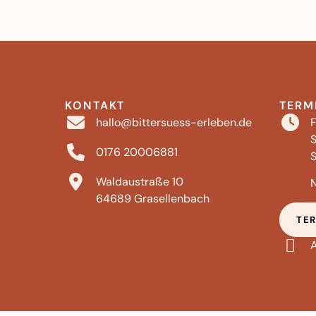
KONTAKT
TERM
F
hallo@bittersuess-erleben.de
S
0176 20006881
S
Waldaustraße 10
64689 Grasellenbach
TE