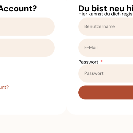
 Account?
Du bist neu h
Hier kannst du dich regis
Passwort
unt?
Alternative: