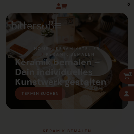
0
HOME
KERAMIKATELIER
KERAMIK BEMALEN
Keramik bemalen –
Dein individuelles
0
Kunstwerk gestalten
TERMIN BUCHEN
KERAMIK BEMALEN