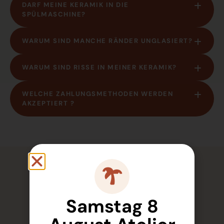
DARF MEINE KERAMIK IN DIE
SPÜLMASCHINE?
WARUM SIND MANCHE RÄNDER UNGLASIERT?
WARUM SIND RISSE IN MEINER KERAMIK?
WELCHE ZAHLUNGSMETHODEN WERDEN
AKZEPTIERT ?
INTERESSANT FÜR DICH
Samstag 8
ANSTEHENDE