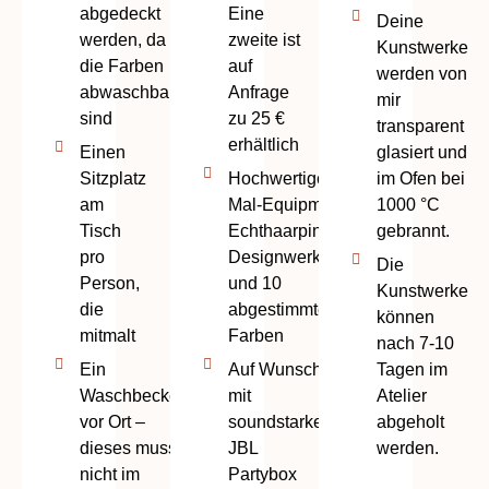
abgedeckt
Eine
Deine
werden, da
zweite ist
Kunstwerke
die Farben
auf
werden von
abwaschbar
Anfrage
mir
sind
zu 25 €
transparent
erhältlich
Einen
glasiert und
Sitzplatz
Hochwertiges
im Ofen bei
am
Mal-Equipment:
1000 °C
Tisch
Echthaarpinsel,
gebrannt.
pro
Designwerkzeug
Die
Person,
und 10
Kunstwerke
die
abgestimmte
können
mitmalt
Farben
nach 7-10
Ein
Auf Wunsch
Tagen im
Waschbecken
mit
Atelier
vor Ort –
soundstarker
abgeholt
dieses muss
JBL
werden.
nicht im
Partybox